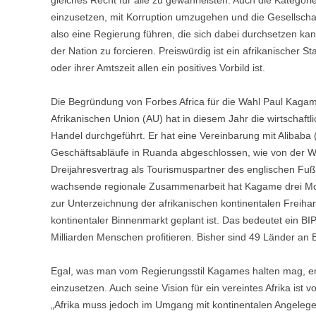
gleiches Recht für alle zu gewährleisten. Auch die Kategorien
einzusetzen, mit Korruption umzugehen und die Gesellscha
also eine Regierung führen, die sich dabei durchsetzen kann
der Nation zu forcieren. Preiswürdig ist ein afrikanischer 
oder ihrer Amtszeit allen ein positives Vorbild ist.
Die Begründung von Forbes Africa für die Wahl Paul Kagam
Afrikanischen Union (AU) hat in diesem Jahr die wirtschaf
Handel durchgeführt. Er hat eine Vereinbarung mit Alibaba 
Geschäftsabläufe in Ruanda abgeschlossen, wie von der W
Dreijahresvertrag als Tourismuspartner des englischen Fußb
wachsende regionale Zusammenarbeit hat Kagame drei Mona
zur Unterzeichnung der afrikanischen kontinentalen Freiha
kontinentaler Binnenmarkt geplant ist. Das bedeutet ein BI
Milliarden Menschen profitieren. Bisher sind 49 Länder an 
Egal, was man vom Regierungsstil Kagames halten mag, er s
einzusetzen. Auch seine Vision für ein vereintes Afrika ist vo
„Afrika muss jedoch im Umgang mit kontinentalen Angelege