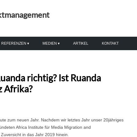
ektmanagement
Skip
to
REFERENZEN
MEDIEN
ARTIKEL
KONTAKT
content
MODERATION & VORTRÄGE
RADIO & FERNSEHEN
VERANSTALTUNGEN
PRESSESPIEGEL
anda richtig? Ist Ruanda
PR-BERATUNG & TRAINING
PDFS
z Afrika?
BILDUNG & INTEGRATION
MEDIENGESTALTUNG
IT-DIENSTLEISTUNGEN
Gute zum neuen Jahr. Nachdem wir letztes Jahr unser 20jähriges
deten Africa Institute für Media Migration and
Zuversicht in das Jahr 2019 hinein.