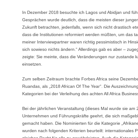
In Dezember 2018 besuchte ich Lagos und Abidjan und führ
Gesprächen wurde deutlich, dass die meisten dieser junge
Zukunft betrachten, jedenfalls, wenn sich nicht drastisch 
dass die Institutionen reformiert werden müßten, um das ta
meiner Interviewpartner waren richtig pessimistisch in Hinsi
sich sowieso nichts ändern.“ Allerdings gab es aber – zuge
zeigte: Sie meinte, dass die Veränderungen nur zustande
einsetzen.
Zum selben Zeitraum brachte Forbes Africa seine Dezemb
Ruandas, als „2018 African Of The Year“. Die Auszeichnung „
Kategorien bei der Verleihung des achten All Africa Busin
Bei der jährlichen Veranstaltung (dieses Mal wurde sie 
Unternehmen und Führungskräfte geehrt, die sich maßgebl
gemacht haben. Die Nominierten für die Kategorie „Afrikan
wurden nach folgenden Kriterien beurteilt: internationales P