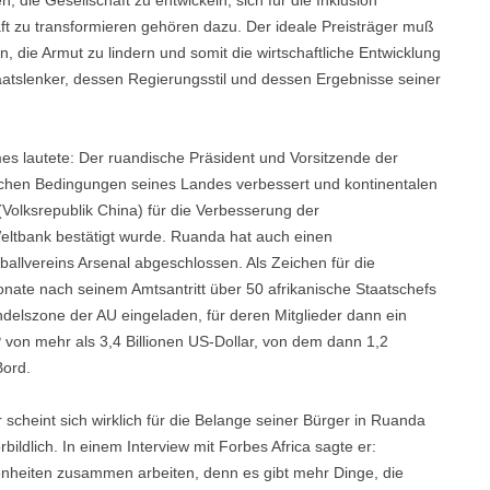
, die Gesellschaft zu entwickeln, sich für die Inklusion
ft zu transformieren gehören dazu. Der ideale Preisträger muß
, die Armut zu lindern und somit die wirtschaftliche Entwicklung
Staatslenker, dessen Regierungsstil und dessen Ergebnisse seiner
es lautete: Der ruandische Präsident und Vorsitzende der
tlichen Bedingungen seines Landes verbessert und kontinentalen
(Volksrepublik China) für die Verbesserung der
eltbank bestätigt wurde. Ruanda hat auch einen
allvereins Arsenal abgeschlossen. Als Zeichen für die
te nach seinem Amtsantritt über 50 afrikanische Staatschefs
ndelszone der AU eingeladen, für deren Mitglieder dann ein
P von mehr als 3,4 Billionen US-Dollar, von dem dann 1,2
Bord.
cheint sich wirklich für die Belange seiner Bürger in Ruanda
rbildlich. In einem Interview mit Forbes Africa sagte er:
nheiten zusammen arbeiten, denn es gibt mehr Dinge, die