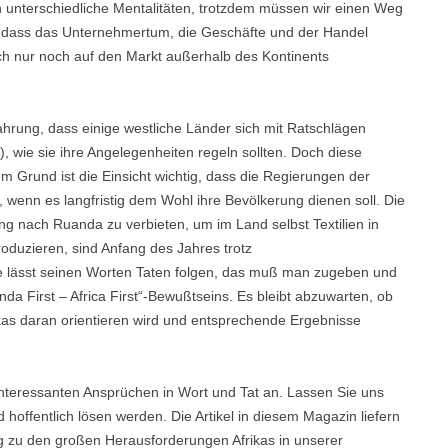
ch unterschiedliche Mentalitäten, trotzdem müssen wir einen Weg
n, dass das Unternehmertum, die Geschäfte und der Handel
sich nur noch auf den Markt außerhalb des Kontinents
hrung, dass einige westliche Länder sich mit Ratschlägen
 wie sie ihre Angelegenheiten regeln sollten. Doch diese
sem Grund ist die Einsicht wichtig, dass die Regierungen der
wenn es langfristig dem Wohl ihre Bevölkerung dienen soll. Die
g nach Ruanda zu verbieten, um im Land selbst Textilien in
oduzieren, sind Anfang des Jahres trotz
 lässt seinen Worten Taten folgen, das muß man zugeben und
a First – Africa First“-Bewußtseins. Es bleibt abzuwarten, ob
kas daran orientieren wird und entsprechende Ergebnisse
 interessanten Ansprüchen in Wort und Tat an. Lassen Sie uns
hoffentlich lösen werden. Die Artikel in diesem Magazin liefern
ng zu den großen Herausforderungen Afrikas in unserer