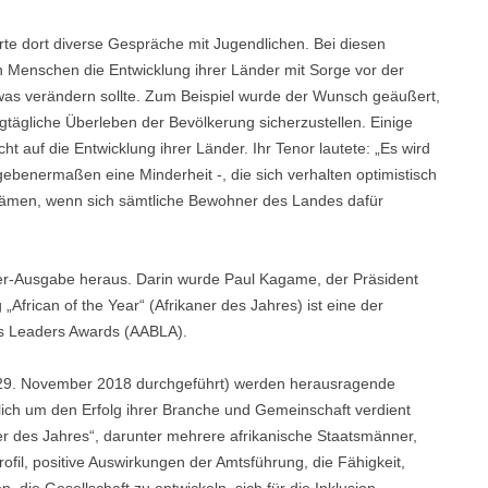
te dort diverse Gespräche mit Jugendlichen. Bei diesen
n Menschen die Entwicklung ihrer Länder mit Sorge vor der
etwas verändern sollte. Zum Beispiel wurde der Wunsch geäußert,
gtägliche Überleben der Bevölkerung sicherzustellen. Einige
cht auf die Entwicklung ihrer Länder. Ihr Tenor lautete: „Es wird
gebenermaßen eine Minderheit -, die sich verhalten optimistisch
 kämen, wenn sich sämtliche Bewohner des Landes dafür
er-Ausgabe heraus. Darin wurde Paul Kagame, der Präsident
African of the Year“ (Afrikaner des Jahres) ist eine der
ess Leaders Awards (AABLA).
am 29. November 2018 durchgeführt) werden herausragende
ich um den Erfolg ihrer Branche und Gemeinschaft verdient
er des Jahres“, darunter mehrere afrikanische Staatsmänner,
rofil, positive Auswirkungen der Amtsführung, die Fähigkeit,