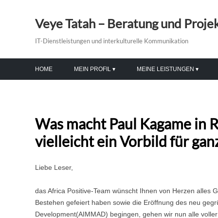
Veye Tatah – Beratung und Proj
IT-Dienstleistungen und interkulturelle Kommunikation
HOME
MEIN PROFIL
MEINE LEISTUNGEN
EHRUNGEN
MODERATION & VORTRÄGE
VERANSTALTUNGEN
Was macht Paul Kagame in Ru
PR-BERATUNG & TRAINING
vielleicht ein Vorbild für gan
BILDUNG & INTEGRATION
Liebe Leser,
MEDIENGESTALTUNG
IT-DIENSTLEISTUNGEN
das Africa Positive-Team wünscht Ihnen von Herzen alles 
Bestehen gefeiert haben sowie die Eröffnung des neu gegrün
Development(AIMMAD) begingen, gehen wir nun alle voller 