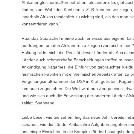
Afrikaner gleichermaßen betreffen, als andere. Es gibt au
finden, zum Wohl des Kontinents. Z. B. konnten wir zeige
innerhalb Afrikas tatsächlich zu wichtig sind, als das man 
konzentrieren kann.“
Ruandas Staatschef meinte auch, er wisse aus eigener Erfa
aufdrängen, um den Afrikanern zu zeigen (vorzuschreiben?),
Haltung bildet nicht die Realität dieser Länder ab. Aus die
Länder auch schmerzhafte Entscheidungen treffen müssen, 
Ankündigung Kagames, die Einfuhr von gebrauchter Kleidun
heimischen Fabriken mit einheimischen Arbeitskräften zu pr
Vergeltungsmaßnahmen der USA in Kraft getreten. Kagame
ihm auch zugestehen. Die Welt wird nun Zeuge eines „Rwand
und wie sich auch die Entwicklung der anderen Länder Afri
zeitigt. Spannend!
Liebe Leser, wie Sie sehen, fing das neue Jahr bereits mit
schauen, wie die Länder Afrikas ihre Aufgaben angehen und 
uns einige Einsichten in die Komplexität der Lösungsfindu