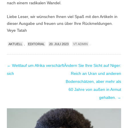
nach einem radikalen Wandel.
Liebe Leser, wir wünschen Ihnen viel Spaß mit den Artikeln in
dieser Ausgabe und freuen uns über Ihre Rückmeldungen.
Veye Tatah
,
.
AKTUELL
EDITORIAL
20. JULI 2023
VT ADMIN
Post
←
Wettlauf um Afrika verschärft
Ändern Sie Ihre Sicht auf Niger:
navigation
sich
Reich an Uran und anderen
Bodenschätzen, aber mehr als
60 Jahre von außen in Armut
gehalten.
→