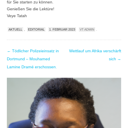
für Sie starten zu können.
Genießen Sie die Lektüre!
Veye Tatah
,
.
AKTUELL
EDITORIAL
1. FEBRUAR 2023
VT ADMIN
Post
←
Tödlicher Polizeieinsatz in
Wettlauf um Afrika verschärft
navigation
Dortmund – Mouhamed
sich
→
Lamine Dramé erschossen.