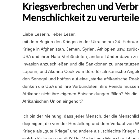
Kriegsverbrechen und Verbr
Menschlichkeit zu verurteil
Liebe Leserin, lieber Leser,
mit dem Beginn des Krieges in der Ukraine am 24. Februa
Kriege in Afghanistan, Jemen, Syrien, Äthiopien usw. zurü
USA und ihrer Nato-Verbündeten, andere Länder davon zu ü
Invasion anzuschließen und die Sanktionen zu unterstützen.
Lapenn, und Akunna Cook vom Büro für afrikanische Ange
den Senegal und hofften auf eine „starke afrikanische Reak
denken die USA und ihre Verbündeten, ihre Feinde müssen
Afrikaner nicht ihre eigenen Entscheidungen fällen? Als di
Afrikanischen Union eingeholt?
Ich bin der Meinung, dass jeder Mensch, der die Menschlic
diejenigen, die von der Herstellung und dem Verkauf von W
Kriege als „gute Kriege“ und andere als „schlechte Kriege“
welche Kategorie gehört? Der Verlust von Menschenleben 