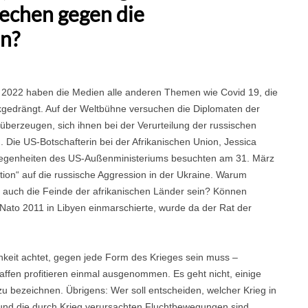
echen gegen die
en?
r 2022 haben die Medien alle anderen Themen wie Covid 19, die
ckgedrängt. Auf der Weltbühne versuchen die Diplomaten der
berzeugen, sich ihnen bei der Verurteilung der russischen
 Die US-Botschafterin bei der Afrikanischen Union, Jessica
legenheiten des US-Außenministeriums besuchten am 31. März
tion“ auf die russische Aggression in der Ukraine. Warum
 auch die Feinde der afrikanischen Länder sein? Können
e Nato 2011 in Libyen einmarschierte, wurde da der Rat der
hkeit achtet, gegen jede Form des Krieges sein muss –
affen profitieren einmal ausgenommen. Es geht nicht, einige
 zu bezeichnen. Übrigens: Wer soll entscheiden, welcher Krieg in
und die durch Krieg verursachten Fluchtbewegungen sind