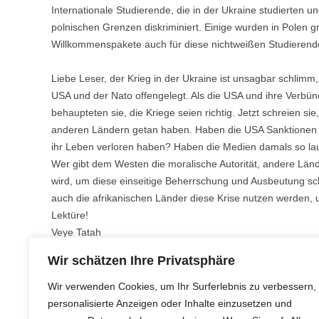
Internationale Studierende, die in der Ukraine studierten 
polnischen Grenzen diskriminiert. Einige wurden in Polen gr
Willkommenspakete auch für diese nichtweißen Studierenden
Liebe Leser, der Krieg in der Ukraine ist unsagbar schlimm
USA und der Nato offengelegt. Als die USA und ihre Verbünd
behaupteten sie, die Kriege seien richtig. Jetzt schreien si
anderen Ländern getan haben. Haben die USA Sanktionen fü
ihr Leben verloren haben? Haben die Medien damals so laut
Wer gibt dem Westen die moralische Autorität, andere Lände
wird, um diese einseitige Beherrschung und Ausbeutung s
auch die afrikanischen Länder diese Krise nutzen werden, 
Lektüre!
Veye Tatah
Wir schätzen Ihre Privatsphäre
,
.
AKTUELL
EDITORIAL
6. APRIL 2022
VT ADMIN
Wir verwenden Cookies, um Ihr Surferlebnis zu verbessern,
personalisierte Anzeigen oder Inhalte einzusetzen und