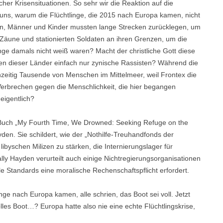
lcher Krisensituationen. So sehr wir die Reaktion auf die
 uns, warum die Flüchtlinge, die 2015 nach Europa kamen, nicht
n, Männer und Kinder mussten lange Strecken zurücklegen, um
 Zäune und stationierten Soldaten an ihren Grenzen, um die
inge damals nicht weiß waren? Macht der christliche Gott diese
ten dieser Länder einfach nur zynische Rassisten? Während die
hzeitig Tausende von Menschen im Mittelmeer, weil Frontex die
 Verbrechen gegen die Menschlichkeit, die hier begangen
eigentlich?
 Buch „My Fourth Time, We Drowned: Seeking Refuge on the
den. Sie schildert, wie der „Nothilfe-Treuhandfonds der
libyschen Milizen zu stärken, die Internierungslager für
ally Hayden verurteilt auch einige Nichtregierungsorganisationen
le Standards eine moralische Rechenschaftspflicht erfordert.
nge nach Europa kamen, alle schrien, das Boot sei voll. Jetzt
lles Boot…? Europa hatte also nie eine echte Flüchtlingskrise,