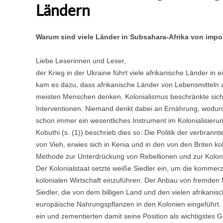
Ländern
Warum sind viele Länder in Subsahara-Afrika von impo
Liebe Leserinnen und Leser,
der Krieg in der Ukraine führt viele afrikanische Länder in
kam es dazu, dass afrikanische Länder von Lebensmitteln a
meisten Menschen denken, Kolonialismus beschränkte sich nu
Interventionen. Niemand denkt dabei an Ernährung, wodur
schon immer ein wesentliches Instrument im Kolonialisieru
Kobuthi (s. (1)) beschrieb dies so: Die Politik der verbran
von Vieh, erwies sich in Kenia und in den von den Briten k
Methode zur Unterdrückung von Rebellionen und zur Kolon
Der Kolonialstaat setzte weiße Siedler ein, um die kommerzi
kolonialen Wirtschaft einzuführen. Der Anbau von fremden
Siedler, die von dem billigen Land und den vielen afrikanis
europäische Nahrungspflanzen in den Kolonien eingeführt. Di
ein und zementierten damit seine Position als wichtigstes 