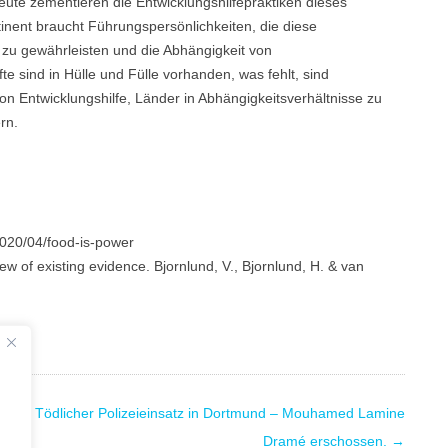
ute zementieren die Entwicklungshilfepraktiken dieses
inent braucht Führungspersönlichkeiten, die diese
zu gewährleisten und die Abhängigkeit von
e sind in Hülle und Fülle vorhanden, was fehlt, sind
on Entwicklungshilfe, Länder in Abhängigkeitsverhältnisse zu
rn.
2020/04/food-is-power
iew of existing evidence. Bjornlund, V., Bjornlund, H. & van
Tödlicher Polizeieinsatz in Dortmund – Mouhamed Lamine
t
Dramé erschossen.
→