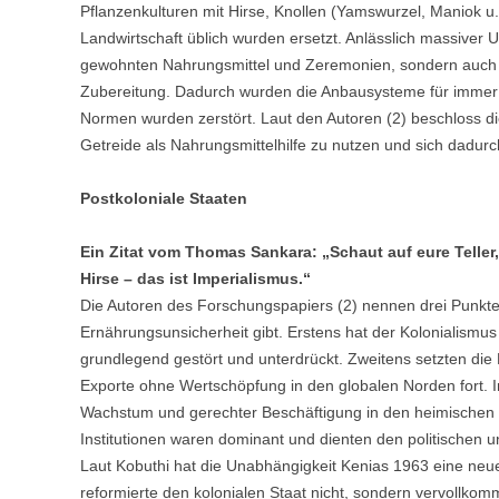
Pflanzenkulturen mit Hirse, Knollen (Yamswurzel, Maniok u. 
Landwirtschaft üblich wurden ersetzt. Anlässlich massiver 
gewohnten Nahrungsmittel und Zeremonien, sondern auch ih
Zubereitung. Dadurch wurden die Anbausysteme für immer ver
Normen wurden zerstört. Laut den Autoren (2) beschloss 
Getreide als Nahrungsmittelhilfe zu nutzen und sich dadu
Postkoloniale Staaten
Ein Zitat vom Thomas Sankara: „Schaut auf eure Teller,
Hirse – das ist Imperialismus.“
Die Autoren des Forschungspapiers (2) nennen drei Punkte
Ernährungsunsicherheit gibt. Erstens hat der Kolonialism
grundlegend gestört und unterdrückt. Zweitens setzten di
Exporte ohne Wertschöpfung in den globalen Norden fort. In
Wachstum und gerechter Beschäftigung in den heimischen Vo
Institutionen waren dominant und dienten den politischen u
Laut Kobuthi hat die Unabhängigkeit Kenias 1963 eine neue
reformierte den kolonialen Staat nicht, sondern vervollko