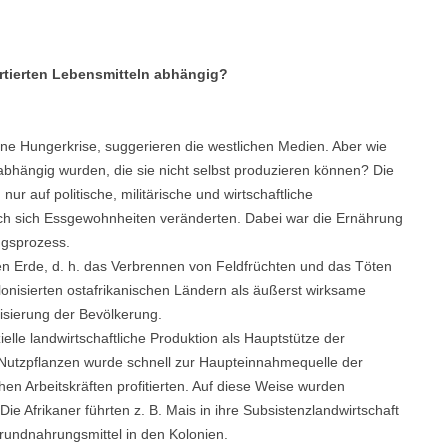
rtierten Lebensmitteln abhängig?
 eine Hungerkrise, suggerieren die westlichen Medien. Aber wie
bhängig wurden, die sie nicht selbst produzieren können? Die
r auf politische, militärische und wirtschaftliche
ch sich Essgewohnheiten veränderten. Dabei war die Ernährung
ngsprozess.
nten Erde, d. h. das Verbrennen von Feldfrüchten und das Töten
olonisierten ostafrikanischen Ländern als äußerst wirksame
isierung der Bevölkerung.
elle landwirtschaftliche Produktion als Hauptstütze der
 Nutzpflanzen wurde schnell zur Haupteinnahmequelle der
chen Arbeitskräften profitierten. Auf diese Weise wurden
e Afrikaner führten z. B. Mais in ihre Subsistenzlandwirtschaft
Grundnahrungsmittel in den Kolonien.