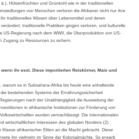
ä.), Hülsenfrüchten und Grünkohl wie in der traditionellen
Umsiedlungen von Menschen verloren die Afrikaner nicht nur ihre
r traditionelles Wissen über Lebensmittel und deren
ändert, traditionelle Praktiken gingen verloren, und kulturelle
die US-Regierung nach dem WWII, die Überproduktion von US-
rch Zugang zu Ressourcen zu sichern.
 wenn ihr esst. Diese importierten Reiskörner, Mais und
, warum es in Subsahara-Afrika bis heute eine anhaltende
us die bestehenden Systeme der Ernährungssicherheit
e Regierungen nach der Unabhängigkeit die Ausweitung der
vestitionen in afrikanische Institutionen zur Förderung von
lkswirtschaften wurden vernachlässigt. Die internationalen
nd wirtschaftlichen Interessen des globalen Nordens (2).
 Klasse afrikanischer Eliten an die Macht gebracht. Diese
mmnete ihn vielmehr im Sinne der Kolonialmächte. So erwarb