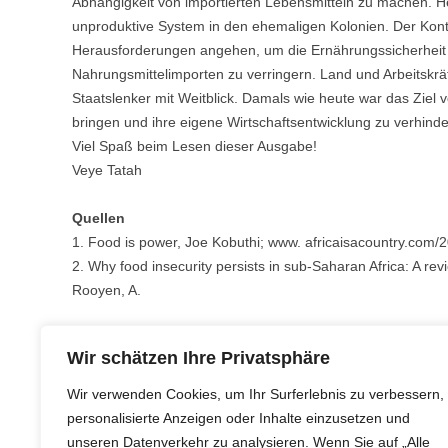
Abhängigkeit von importierten Lebensmitteln zu machen. He
unproduktive System in den ehemaligen Kolonien. Der Kont
Herausforderungen angehen, um die Ernährungssicherheit 
Nahrungsmittelimporten zu verringern. Land und Arbeitskräft
Staatslenker mit Weitblick. Damals wie heute war das Ziel v
bringen und ihre eigene Wirtschaftsentwicklung zu verhinde
Viel Spaß beim Lesen dieser Ausgabe!
Veye Tatah
Quellen
1. Food is power, Joe Kobuthi; www. africaisacountry.com/
2. Why food insecurity persists in sub-Saharan Africa: A rev
Rooyen, A.
,
.
AKTUELL
EDITORIAL
26. JULI 2022
VT ADMIN
Wir schätzen Ihre Privatsphäre
Wir verwenden Cookies, um Ihr Surferlebnis zu verbessern,
Post
←
Wer ist moralisch in der Lage, ein Land wegen
personalisierte Anzeigen oder Inhalte einzusetzen und
navigation
Kriegsverbrechen und Verbrechen gegen die Menschlichkei
unseren Datenverkehr zu analysieren. Wenn Sie auf „Alle