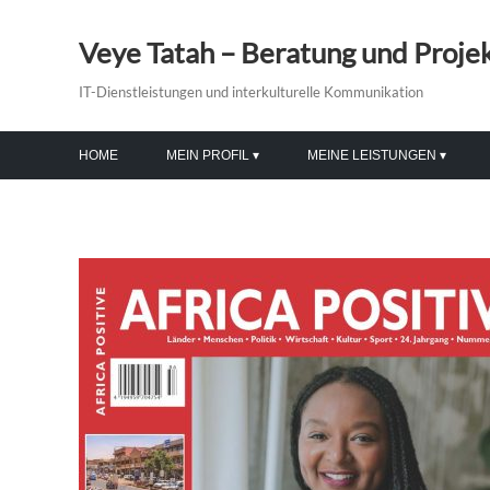
Veye Tatah – Beratung und Proj
IT-Dienstleistungen und interkulturelle Kommunikation
HOME
MEIN PROFIL
MEINE LEISTUNGEN
EHRUNGEN
MODERATION & VORTRÄGE
VERANSTALTUNGEN
PR-BERATUNG & TRAINING
BILDUNG & INTEGRATION
MEDIENGESTALTUNG
IT-DIENSTLEISTUNGEN