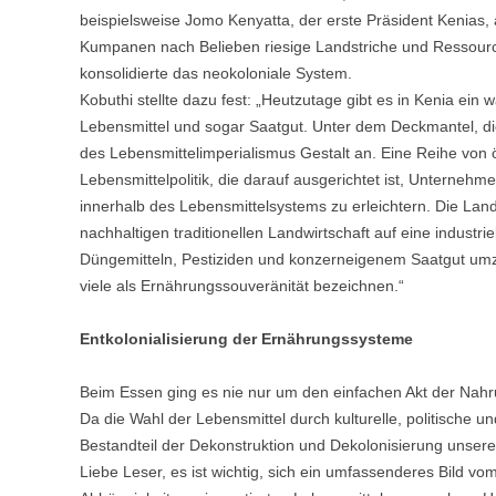
beispielsweise Jomo Kenyatta, der erste Präsident Kenias
Kumpanen nach Belieben riesige Landstriche und Ressource
konsolidierte das neokoloniale System.
Kobuthi stellte dazu fest: „Heutzutage gibt es in Kenia ei
Lebensmittel und sogar Saatgut. Unter dem Deckmantel, di
des Lebensmittelimperialismus Gestalt an. Eine Reihe von ö
Lebensmittelpolitik, die darauf ausgerichtet ist, Unterne
innerhalb des Lebensmittelsystems zu erleichtern. Die La
nachhaltigen traditionellen Landwirtschaft auf eine industr
Düngemitteln, Pestiziden und konzerneigenem Saatgut umz
viele als Ernährungssouveränität bezeichnen.“
Entkolonialisierung der Ernährungssysteme
Beim Essen ging es nie nur um den einfachen Akt der Nahr
Da die Wahl der Lebensmittel durch kulturelle, politische und
Bestandteil der Dekonstruktion und Dekolonisierung unserer 
Liebe Leser, es ist wichtig, sich ein umfassenderes Bild v