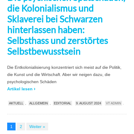
die Kolonialismus und
Sklaverei bei Schwarzen
hinterlassen haben:
Selbsthass und zerstörtes
Selbstbewusstsein
Die Entkolonialisierung konzentriert sich meist auf die Politik,
die Kunst und die Wirtschaft. Aber wir neigen dazu, die
psychologischen Schäden
Artikel lesen
,
,
.
AKTUELL
ALLGEMEIN
EDITORIAL
9. AUGUST 2024
VT ADMIN
Page
Page
1
2
Weiter »